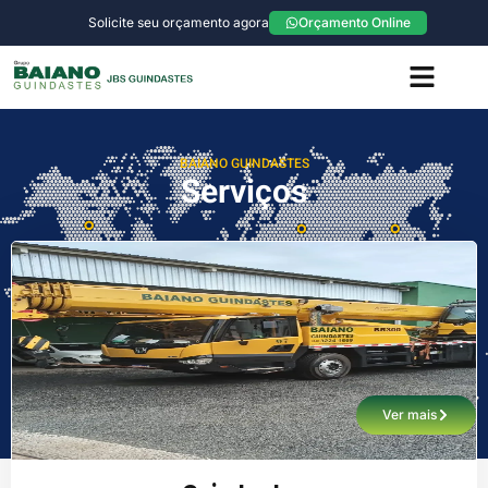
Solicite seu orçamento agora
Orçamento Online
A Empresa
Galeria de Fotos
Fale Conosco
BAIANO GUINDASTES
Serviços
Ver mais