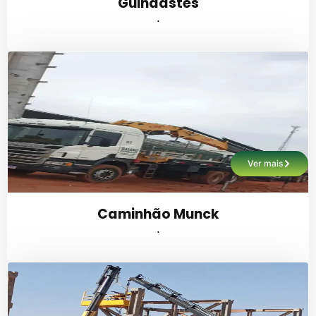
Guindastes
.
Ver mais
Caminhão Munck
.