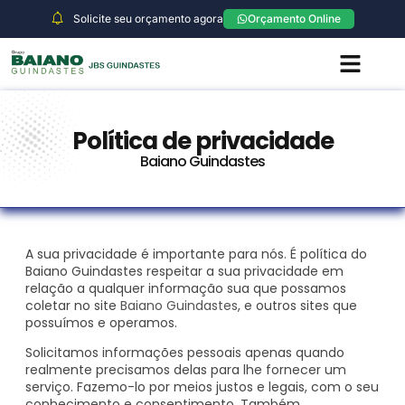
Solicite seu orçamento agora
Orçamento Online
A Empresa
Galeria de Fotos
Fale Conosco
Política de privacidade
Baiano Guindastes
A sua privacidade é importante para nós. É política do
Baiano Guindastes respeitar a sua privacidade em
relação a qualquer informação sua que possamos
coletar no site
Baiano Guindastes
, e outros sites que
possuímos e operamos.
Solicitamos informações pessoais apenas quando
realmente precisamos delas para lhe fornecer um
serviço. Fazemo-lo por meios justos e legais, com o seu
conhecimento e consentimento. Também